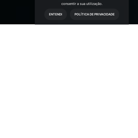
consentir a sua utilização.
ENTENDI
POLÍTICA DE PRIVACIDADE
 à
Cerqueira
a é uma empresa de auditoria e consultoria.
 serviços: